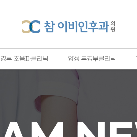
두경부 초음파클리닉
양성 두경부클리닉