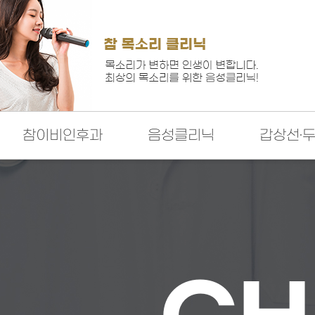
참이비인후과
음성클리닉
갑상선·