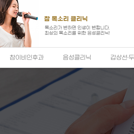
참이비인후과
음성클리닉
갑상선·