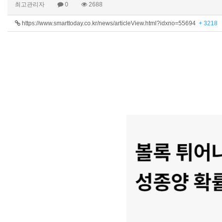
최고관리자
0
2688
https://www.smarttoday.co.kr/news/articleView.html?idxno=55694
+ 3218