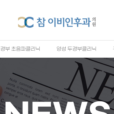
두경부 초음파클리닉
양성 두경부클리닉