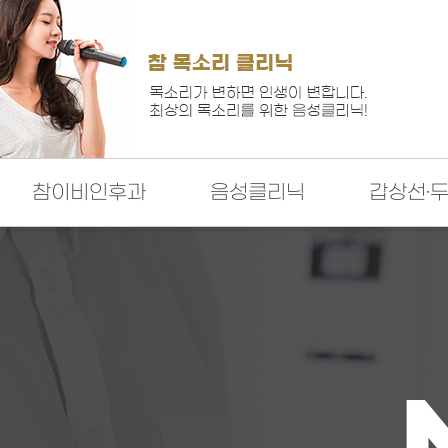
참이비인후과
음성클리닉
갑상선·