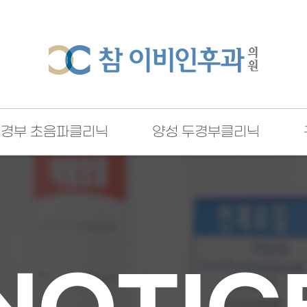
두경부 초음파클리닉
양성 두경부클리닉